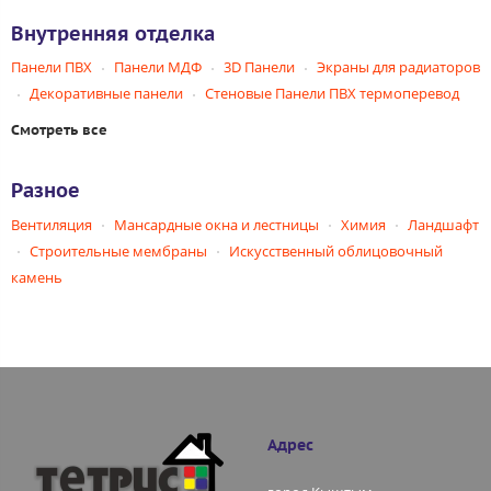
Внутренняя отделка
Панели ПВХ
Панели МДФ
3D Панели
Экраны для радиаторов
Декоративные панели
Стеновые Панели ПВХ термоперевод
Смотреть все
Разное
Вентиляция
Мансардные окна и лестницы
Химия
Ландшафт
Строительные мембраны
Искусственный облицовочный
камень
Адрес