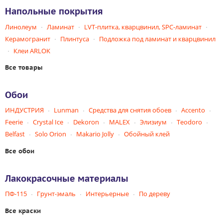
Напольные покрытия
Линолеум
Ламинат
LVT-плитка, кварцвинил, SPC-ламинат
Керамогранит
Плинтуса
Подложка под ламинат и кварцвинил
Клеи ARLOK
Все товары
Обои
ИНДУСТРИЯ
Lunman
Средства для снятия обоев
Accento
Feerie
Crystal Ice
Dekoron
MALEX
Элизиум
Teodoro
Belfast
Solo Orion
Makario Jolly
Обойный клей
Все обои
Лакокрасочные материалы
ПФ-115
Грунт-эмаль
Интерьерные
По дереву
Все краски