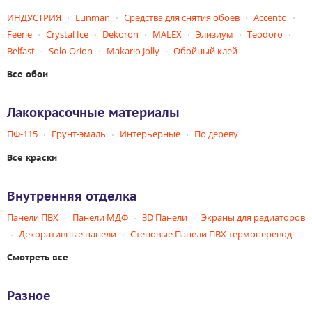
ИНДУСТРИЯ
Lunman
Средства для снятия обоев
Accento
Feerie
Crystal Ice
Dekoron
MALEX
Элизиум
Teodoro
Belfast
Solo Orion
Makario Jolly
Обойный клей
Все обои
Лакокрасочные материалы
ПФ-115
Грунт-эмаль
Интерьерные
По дереву
Все краски
Внутренняя отделка
Панели ПВХ
Панели МДФ
3D Панели
Экраны для радиаторов
Декоративные панели
Стеновые Панели ПВХ термоперевод
Смотреть все
Разное