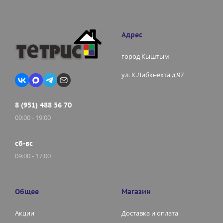
Адрес
город Кыштым
ул. К.Либкнехта д.97
8 (951) 488 56 70
09:00 - 19:00
сб-вс
09:00 - 17:00
Общее
Магазин
Акции
Доставка и оплата