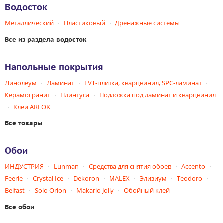
Водосток
Металлический
Пластиковый
Дренажные системы
Все из раздела водосток
Напольные покрытия
Линолеум
Ламинат
LVT-плитка, кварцвинил, SPC-ламинат
Керамогранит
Плинтуса
Подложка под ламинат и кварцвинил
Клеи ARLOK
Все товары
Обои
ИНДУСТРИЯ
Lunman
Средства для снятия обоев
Accento
Feerie
Crystal Ice
Dekoron
MALEX
Элизиум
Teodoro
Belfast
Solo Orion
Makario Jolly
Обойный клей
Все обои