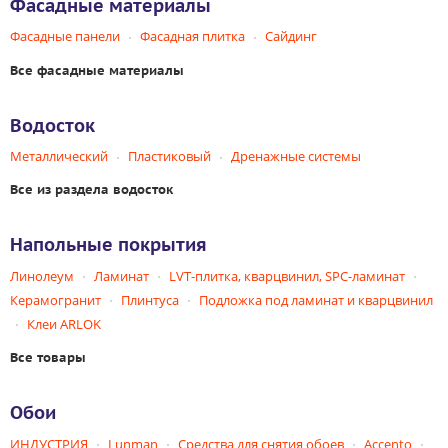
Фасадные материалы
Фасадные панели
Фасадная плитка
Сайдинг
Все фасадные материалы
Водосток
Металлический
Пластиковый
Дренажные системы
Все из раздела водосток
Напольные покрытия
Линолеум
Ламинат
LVT-плитка, кварцвинил, SPC-ламинат
Керамогранит
Плинтуса
Подложка под ламинат и кварцвинил
Клеи ARLOK
Все товары
Обои
ИНДУСТРИЯ
Lunman
Средства для снятия обоев
Accento