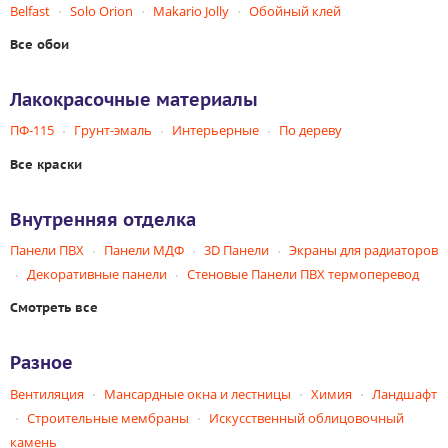
Belfast
Solo Orion
Makario Jolly
Обойный клей
Все обои
Лакокрасочные материалы
ПФ-115
Грунт-эмаль
Интерьерные
По дереву
Все краски
Внутренняя отделка
Панели ПВХ
Панели МДФ
3D Панели
Экраны для радиаторов
Декоративные панели
Стеновые Панели ПВХ термоперевод
Смотреть все
Разное
Вентиляция
Мансардные окна и лестницы
Химия
Ландшафт
Строительные мембраны
Искусственный облицовочный
камень