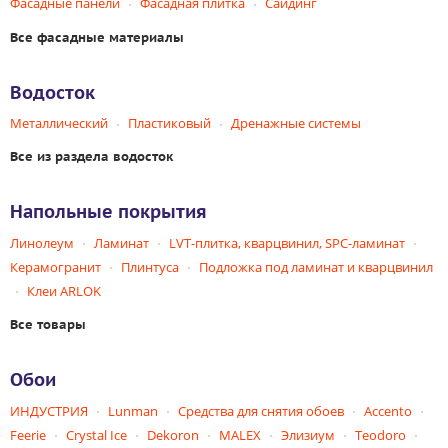
Фасадные панели
Фасадная плитка
Сайдинг
Все фасадные материалы
Водосток
Металлический
Пластиковый
Дренажные системы
Все из раздела водосток
Напольные покрытия
Линолеум
Ламинат
LVT-плитка, кварцвинил, SPC-ламинат
Керамогранит
Плинтуса
Подложка под ламинат и кварцвинил
Клеи ARLOK
Все товары
Обои
ИНДУСТРИЯ
Lunman
Средства для снятия обоев
Accento
Feerie
Crystal Ice
Dekoron
MALEX
Элизиум
Teodoro