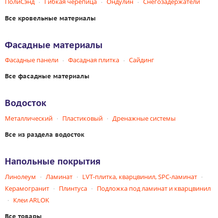
ПолиСэнд
Гибкая черепица
Ондулин
Снегозадержатели
Все кровельные материалы
Фасадные материалы
Фасадные панели
Фасадная плитка
Сайдинг
Все фасадные материалы
Водосток
Металлический
Пластиковый
Дренажные системы
Все из раздела водосток
Напольные покрытия
Линолеум
Ламинат
LVT-плитка, кварцвинил, SPC-ламинат
Керамогранит
Плинтуса
Подложка под ламинат и кварцвинил
Клеи ARLOK
Все товары