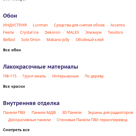
Обои
ИНДУСТРИЯ
Lunman
Средства для снятия обоев
Accento
Feerie
Crystal Ice
Dekoron
MALEX
Элизиум
Teodoro
Belfast
Solo Orion
Makario Jolly
Обойный клей
Все обои
Лакокрасочные материалы
ПФ-115
Грунт-эмаль
Интерьерные
По дереву
Все краски
Внутренняя отделка
Панели ПВХ
Панели МДФ
3D Панели
Экраны для радиаторов
Декоративные панели
Стеновые Панели ПВХ термоперевод
Смотреть все