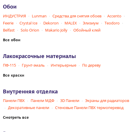
Обои
ИНДУСТРИЯ
Lunman
Средства для снятия обоев
Accento
Feerie
Crystal Ice
Dekoron
MALEX
Элизиум
Teodoro
Belfast
Solo Orion
Makario Jolly
Обойный клей
Все обои
Лакокрасочные материалы
ПФ-115
Грунт-эмаль
Интерьерные
По дереву
Все краски
Внутренняя отделка
Панели ПВХ
Панели МДФ
3D Панели
Экраны для радиаторов
Декоративные панели
Стеновые Панели ПВХ термоперевод
Смотреть все