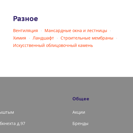
Разное
Вентиляция
Мансардные окна и лестницы
Химия
Ландшафт
Строительные мембраны
Искусственный облицовочный камень
Общее
Кыштым
Акции
ибкнехта д.97
Бренды