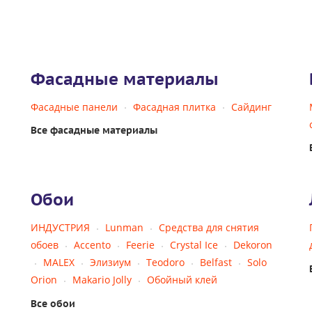
Фасадные материалы
Фасадные панели
Фасадная плитка
Сайдинг
Все фасадные материалы
Обои
ИНДУСТРИЯ
Lunman
Средства для снятия
обоев
Accento
Feerie
Crystal Ice
Dekoron
MALEX
Элизиум
Teodoro
Belfast
Solo
Orion
Makario Jolly
Обойный клей
Все обои