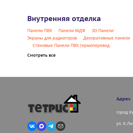
Внутренняя отделка
Панели ПВХ
Панели МДФ
3D Панели
Экраны для радиаторов
Декоративные панели
Стеновые Панели ПВХ термоперевод
Смотреть все
Адрес
город 
ул. К.Л