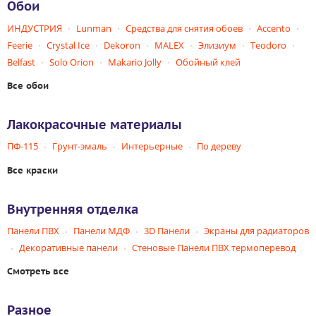
Обои
ИНДУСТРИЯ
Lunman
Средства для снятия обоев
Accento
Feerie
Crystal Ice
Dekoron
MALEX
Элизиум
Teodoro
Belfast
Solo Orion
Makario Jolly
Обойный клей
Все обои
Лакокрасочные материалы
ПФ-115
Грунт-эмаль
Интерьерные
По дереву
Все краски
Внутренняя отделка
Панели ПВХ
Панели МДФ
3D Панели
Экраны для радиаторов
Декоративные панели
Стеновые Панели ПВХ термоперевод
Смотреть все
Разное